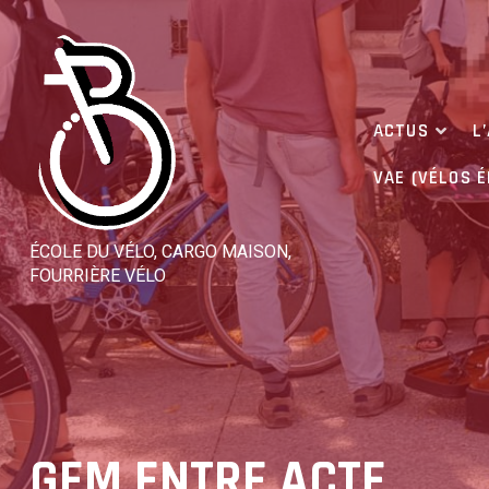
Skip
to
content
ACTUS
L
VAE (VÉLOS 
ÉCOLE DU VÉLO, CARGO MAISON,
FOURRIÈRE VÉLO
GEM ENTRE ACTE