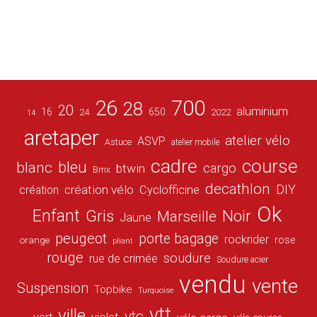
26
700
28
20
aluminium
16
650
24
2022
14
aretaper
atelier vélo
ASVP
Astuce
atelier mobile
cadre
course
bleu
blanc
cargo
btwin
Bmx
decathlon
DIY
création vélo
création
Cyclofficine
Ok
Enfant
Gris
Noir
Marseille
Jaune
peugeot
porte bagage
rockrider
orange
rose
pliant
rouge
soudure
rue de crimée
Soudure acier
vendu
vente
Suspension
Topbike
Turquoise
vtt
ville
vtc