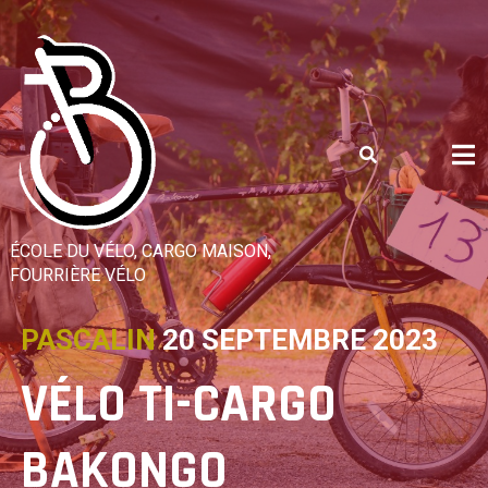
Skip
to
content
ÉCOLE DU VÉLO, CARGO MAISON,
FOURRIÈRE VÉLO
PASCALIN
20 SEPTEMBRE 2023
VÉLO TI-CARGO
BAKONGO