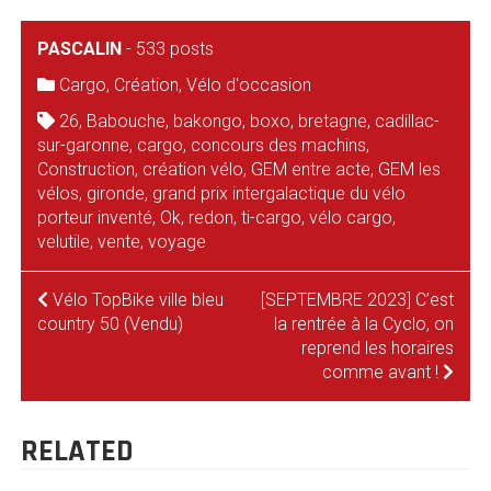
PASCALIN
-
533 posts
Cargo
,
Création
,
Vélo d'occasion
26
,
Babouche
,
bakongo
,
boxo
,
bretagne
,
cadillac-
sur-garonne
,
cargo
,
concours des machins
,
Construction
,
création vélo
,
GEM entre acte
,
GEM les
vélos
,
gironde
,
grand prix intergalactique du vélo
porteur inventé
,
Ok
,
redon
,
ti-cargo
,
vélo cargo
,
velutile
,
vente
,
voyage
NAVIGATION
Vélo TopBike ville bleu
[SEPTEMBRE 2023] C’est
country 50 (Vendu)
la rentrée à la Cyclo, on
DE
reprend les horaires
comme avant !
L’ARTICLE
RELATED