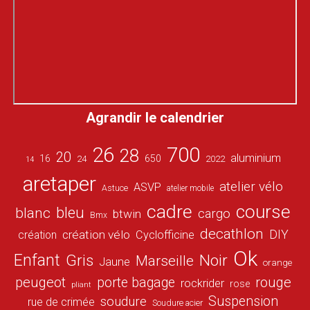
Agrandir le calendrier
26
700
28
20
aluminium
16
650
24
2022
14
aretaper
atelier vélo
ASVP
Astuce
atelier mobile
cadre
course
bleu
blanc
cargo
btwin
Bmx
decathlon
DIY
création vélo
création
Cyclofficine
Ok
Enfant
Gris
Noir
Marseille
Jaune
orange
peugeot
porte bagage
rouge
rockrider
rose
pliant
Suspension
soudure
rue de crimée
Soudure acier