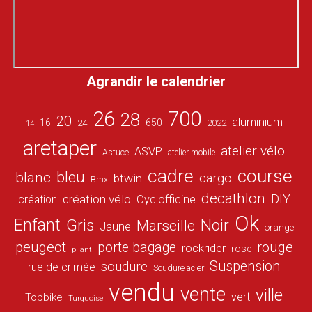
Agrandir le calendrier
26
700
28
20
aluminium
16
650
24
2022
14
aretaper
atelier vélo
ASVP
Astuce
atelier mobile
cadre
course
bleu
blanc
cargo
btwin
Bmx
decathlon
DIY
création vélo
création
Cyclofficine
Ok
Enfant
Gris
Noir
Marseille
Jaune
orange
peugeot
porte bagage
rouge
rockrider
rose
pliant
Suspension
soudure
rue de crimée
Soudure acier
vendu
vente
ville
vert
Topbike
Turquoise