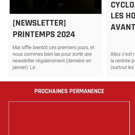
CYCLO
LES H
[NEWSLETTER]
AVANT
PRINTEMPS 2024
Mai siffle bientôt ces premiers jours, et
nous sommes bien las pour sortir une
Allez c’est 
newsletter régulièrement (dernière en
la rentrée
janvier). Le…
(surtout le
PROCHAINES PERMANENCE