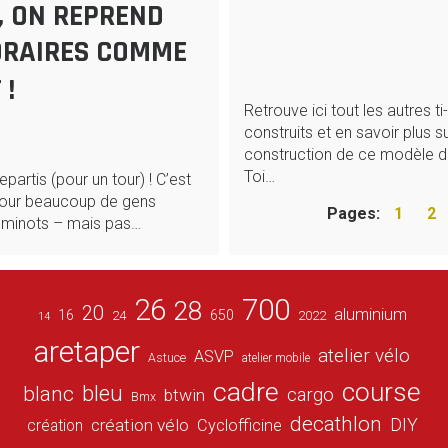
, ON REPREND
ORAIRES COMME
 !
Retrouve ici tout les autres t
construits et en savoir plus su
construction de ce modèle d
Toi…
repartis (pour un tour) ! C’est
 pour beaucoup de gens
Pages:
1
2
s minots – mais pas…
26
700
28
20
aluminium
16
650
24
2022
14
aretaper
atelier vélo
ASVP
Astuce
atelier mobile
cadre
course
bleu
blanc
cargo
btwin
Bmx
decathlon
DIY
création vélo
création
Cyclofficine