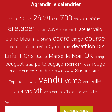
Agrandir le calendrier
26
700
28
20
aluminium
16
650
24
2022
14
aretaper
atelier vélo
ASVP
Astuce
atelier mobile
cadre
course
bleu
blanc
cargo
btwin
Bmx
decathlon
DIY
création vélo
création
Cyclofficine
Ok
Enfant
Gris
Noir
Marseille
Jaune
orange
peugeot
porte bagage
rouge
rockrider
rose
pliant
Suspension
soudure
rue de crimée
Soudure acier
vendu
vente
ville
vert
Topbike
Turquoise
vtt
vtc
violet
vélo cargo
vélo ville
vélo course
Rechercher
RECHERCHER