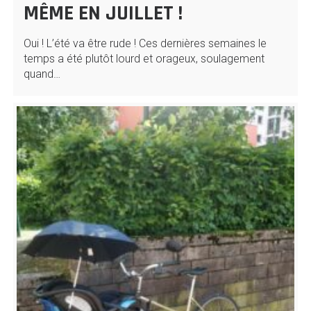
MÊME EN JUILLET !
Oui ! L’été va être rude ! Ces dernières semaines le
temps a été plutôt lourd et orageux, soulagement
quand…