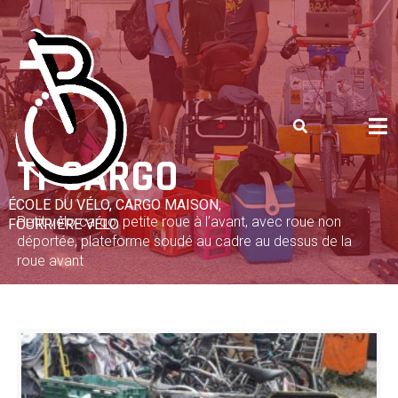
Skip
to
content
TI-CARGO
ÉCOLE DU VÉLO, CARGO MAISON,
Petit vélo cargo, petite roue à l’avant, avec roue non
FOURRIÈRE VÉLO
déportée, plateforme soudé au cadre au dessus de la
roue avant