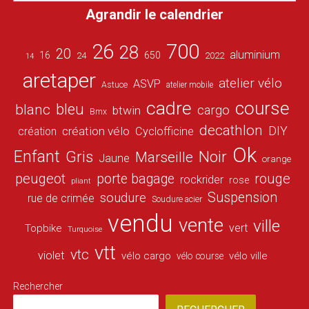
Agrandir le calendrier
26
700
28
20
aluminium
16
650
24
2022
14
aretaper
atelier vélo
ASVP
Astuce
atelier mobile
cadre
course
bleu
blanc
cargo
btwin
Bmx
decathlon
DIY
création vélo
création
Cyclofficine
Ok
Enfant
Gris
Noir
Marseille
Jaune
orange
peugeot
porte bagage
rouge
rockrider
rose
pliant
Suspension
soudure
rue de crimée
Soudure acier
vendu
vente
ville
vert
Topbike
Turquoise
vtt
vtc
violet
vélo cargo
vélo ville
vélo course
Rechercher