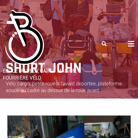
Skip
to
content
SHORT JOHN
ÉCOLE DU VÉLO, CARGO MAISON,
FOURRIÈRE VÉLO
Vélo cargo, petite roue à l’avant déportée, plateforme
soudé au cadre au dessus de la roue avant