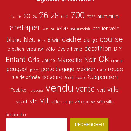
26
700
28
20
aluminium
16
650
24
2022
14
aretaper
atelier vélo
ASVP
Astuce
atelier mobile
cadre
course
bleu
blanc
cargo
btwin
Bmx
decathlon
DIY
création vélo
création
Cyclofficine
Ok
Enfant
Gris
Noir
Marseille
Jaune
orange
peugeot
porte bagage
rouge
rockrider
rose
pliant
Suspension
soudure
rue de crimée
Soudure acier
vendu
vente
ville
vert
Topbike
Turquoise
vtt
vtc
violet
vélo cargo
vélo ville
vélo course
Rechercher
RECHERCHER