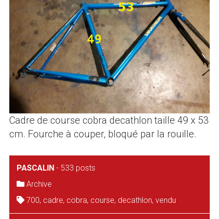
Cadre de course cobra decathlon taille 49 x 53
cm. Fourche à couper, bloqué par la rouille.
PASCALIN
-
533 posts
Archive
700
,
cadre
,
cobra
,
course
,
decathlon
,
vendu