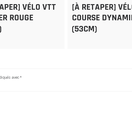
TAPER] VÉLO VTT
[À RETAPER] VÉ
ER ROUGE
COURSE DYNAMI
)
(53CM)
ndiqués avec
*