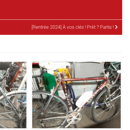
[Rentrée 2024] À vos clés ! Prêt ? Partis !