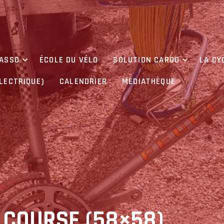
’ASSO
ÉCOLE DU VÉLO
SOLUTION CARGO
LA CY
ÉLECTRIQUE)
CALENDRIER
MEDIATHÈQUE
 COURSE (58×58)