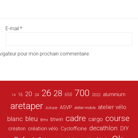
E-mail
*
avigateur pour mon prochain commentaire.
26
700
28
20
aluminium
16
650
24
2022
14
aretaper
atelier vélo
ASVP
Astuce
atelier mobile
cadre
course
bleu
blanc
cargo
btwin
Bmx
decathlon
DIY
création vélo
création
Cyclofficine