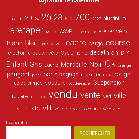
Agrandir le calendrier
26
700
28
20
aluminium
16
650
24
2022
14
aretaper
atelier vélo
ASVP
Astuce
atelier mobile
cadre
course
bleu
blanc
cargo
btwin
Bmx
decathlon
DIY
création vélo
création
Cyclofficine
Ok
Enfant
Gris
Noir
Marseille
Jaune
orange
peugeot
porte bagage
rouge
rockrider
rose
pliant
Suspension
soudure
rue de crimée
Soudure acier
vendu
vente
ville
vert
Topbike
Turquoise
vtt
vtc
violet
vélo cargo
vélo ville
vélo course
Rechercher
RECHERCHER