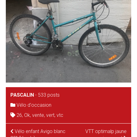
PASCALIN
-
533 posts
Vélo d'occasion
26
,
Ok
,
vente
,
vert
,
vtc
NAVIGATION
Vélo enfant Avigo blanc
VTT optimalp jaune