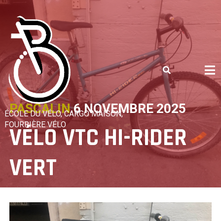
Skip
to
content
PASCALIN
6 NOVEMBRE 2025
ÉCOLE DU VÉLO, CARGO MAISON,
FOURRIÈRE VÉLO
VÉLO VTC HI-RIDER
VERT