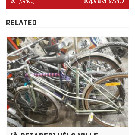
20″ (Vendu)
suspension avant
DE
L’ARTICLE
RELATED