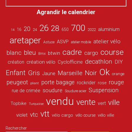
Agrandir le calendrier
26
700
28
20
aluminium
16
650
24
2022
14
aretaper
atelier vélo
ASVP
Astuce
atelier mobile
cadre
course
bleu
blanc
cargo
btwin
Bmx
decathlon
DIY
création vélo
création
Cyclofficine
Ok
Enfant
Gris
Noir
Marseille
Jaune
orange
peugeot
porte bagage
rouge
rockrider
rose
pliant
Suspension
soudure
rue de crimée
Soudure acier
vendu
vente
ville
vert
Topbike
Turquoise
vtt
vtc
violet
vélo cargo
vélo ville
vélo course
Rechercher