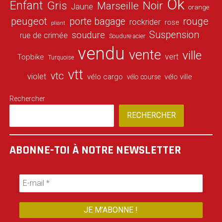
Ok
Enfant
Gris
Noir
Marseille
Jaune
orange
peugeot
porte bagage
rouge
rockrider
rose
pliant
Suspension
soudure
rue de crimée
Soudure acier
vendu
vente
ville
vert
Topbike
Turquoise
vtt
vtc
violet
vélo cargo
vélo ville
vélo course
Rechercher
RECHERCHER
ABONNE-TOI À NOTRE NEWSLETTER