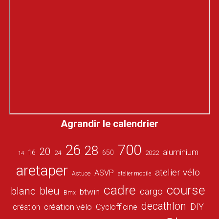
Agrandir le calendrier
26
700
28
20
aluminium
16
650
24
2022
14
aretaper
atelier vélo
ASVP
Astuce
atelier mobile
cadre
course
bleu
blanc
cargo
btwin
Bmx
decathlon
DIY
création vélo
création
Cyclofficine