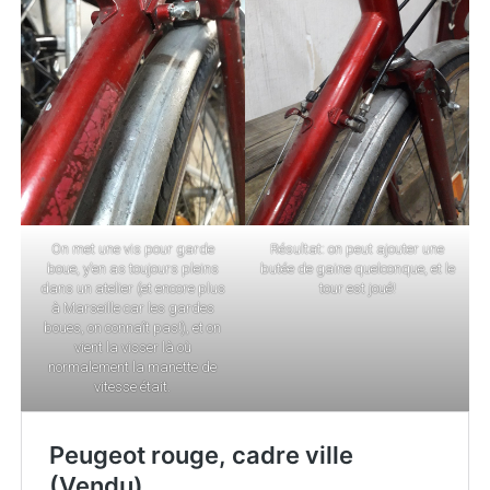
On met une vis pour garde
Résultat: on peut ajouter une
boue, y’en as toujours pleins
butée de gaine quelconque, et le
dans un atelier (et encore plus
tour est joué!
à Marseille car les gardes
boues, on connaît pas!), et on
vient la visser là où
normalement la manette de
vitesse était.