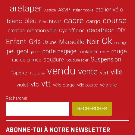
aretaper
atelier vélo
ASVP
Astuce
atelier mobile
cadre
course
bleu
blanc
cargo
btwin
Bmx
decathlon
DIY
création vélo
création
Cyclofficine
Ok
Enfant
Gris
Noir
Marseille
Jaune
orange
peugeot
porte bagage
rouge
rockrider
rose
pliant
Suspension
soudure
rue de crimée
Soudure acier
vendu
vente
ville
vert
Topbike
Turquoise
vtt
vtc
violet
vélo cargo
vélo ville
vélo course
Rechercher
RECHERCHER
ABONNE-TOI À NOTRE NEWSLETTER