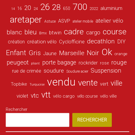
26
700
28
20
aluminium
16
650
24
2022
14
aretaper
atelier vélo
ASVP
Astuce
atelier mobile
cadre
course
bleu
blanc
cargo
btwin
Bmx
decathlon
DIY
création vélo
création
Cyclofficine
Ok
Enfant
Gris
Noir
Marseille
Jaune
orange
peugeot
porte bagage
rouge
rockrider
rose
pliant
Suspension
soudure
rue de crimée
Soudure acier
vendu
vente
ville
vert
Topbike
Turquoise
vtt
vtc
violet
vélo cargo
vélo ville
vélo course
Rechercher
RECHERCHER