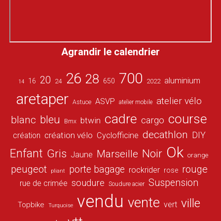
Agrandir le calendrier
26
700
28
20
aluminium
16
650
24
2022
14
aretaper
atelier vélo
ASVP
Astuce
atelier mobile
cadre
course
bleu
blanc
cargo
btwin
Bmx
decathlon
DIY
création vélo
création
Cyclofficine
Ok
Enfant
Gris
Noir
Marseille
Jaune
orange
peugeot
porte bagage
rouge
rockrider
rose
pliant
Suspension
soudure
rue de crimée
Soudure acier
vendu
vente
ville
vert
Topbike
Turquoise