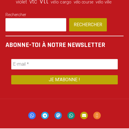
vtt
vtc
violet
vélo cargo
vélo ville
vélo course
Rechercher
RECHERCHER
ABONNE-TOI À NOTRE NEWSLETTER
Mastodon