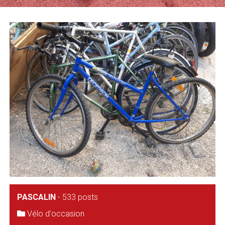
PASCALIN
-
533 posts
Vélo d'occasion