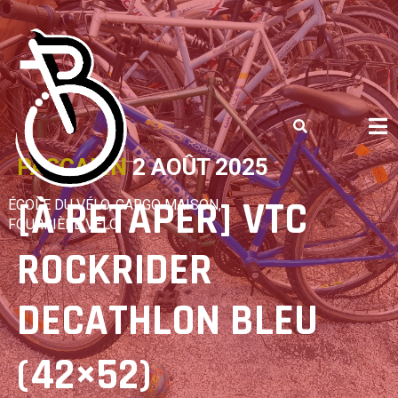
Skip
to
content
PASCALIN
2 AOÛT 2025
[À RETAPER] VTC
ÉCOLE DU VÉLO, CARGO MAISON,
FOURRIÈRE VÉLO
ROCKRIDER
DECATHLON BLEU
(42×52)