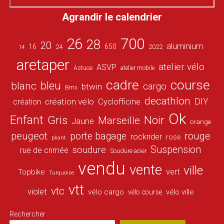
Agrandir le calendrier
26
700
28
20
aluminium
16
650
24
2022
14
aretaper
atelier vélo
ASVP
Astuce
atelier mobile
cadre
course
bleu
blanc
cargo
btwin
Bmx
decathlon
DIY
création vélo
création
Cyclofficine
Ok
Enfant
Gris
Noir
Marseille
Jaune
orange
peugeot
porte bagage
rouge
rockrider
rose
pliant
Suspension
soudure
rue de crimée
Soudure acier
vendu
vente
ville
vert
Topbike
Turquoise
vtt
vtc
violet
vélo cargo
vélo ville
vélo course
Rechercher