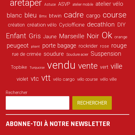
aretaper
atelier vélo
ASVP
Astuce
atelier mobile
cadre
course
bleu
blanc
cargo
btwin
Bmx
decathlon
DIY
création vélo
création
Cyclofficine
Ok
Enfant
Gris
Noir
Marseille
Jaune
orange
peugeot
porte bagage
rouge
rockrider
rose
pliant
Suspension
soudure
rue de crimée
Soudure acier
vendu
vente
ville
vert
Topbike
Turquoise
vtt
vtc
violet
vélo cargo
vélo ville
vélo course
Rechercher
RECHERCHER
ABONNE-TOI À NOTRE NEWSLETTER